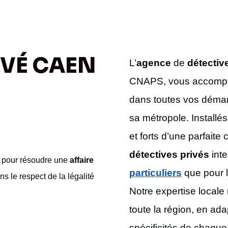
IVÉ CAEN
L’
agence
de
détectiv
CNAPS, vous accompagn
dans toutes vos démar
sa métropole. Installés
et forts d’une parfaite
détectives privés
inte
n
pour résoudre une
affaire
particuliers
que pour 
s le respect de la légalité
Notre expertise locale
toute la région, en a
spécificités de chaque