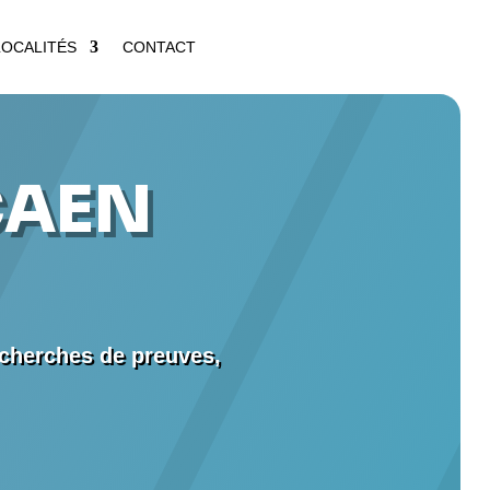
LOCALITÉS
CONTACT
CAEN
echerches de preuves,