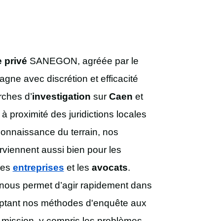
e privé
SANEGON, agréée par le
e avec discrétion et efficacité
ches d’
investigation
sur
Caen
et
 à proximité des juridictions locales
 connaissance du terrain, nos
rviennent aussi bien pour les
les
entreprises
et les
avocats
.
 nous permet d’agir rapidement dans
daptant nos méthodes d'enquête aux
 mission, y compris les problèmes