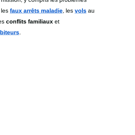
, les
faux arrêts maladie
, les
vols
au
les
conflits familiaux
et
ébiteurs
.